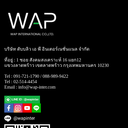
บริษัท ดับบลิว เอ พี อินเตอร์เนชั่นแนล จำกัด
ที่อยู่ : 1 ซอย สังคมสงเคราะห์ 16 แยก12
แขวงลาดพร้าว เขตลาดพร้าว กรุงเทพมหานคร 10230
Tel : 091-721-1790 / 088-989-9422
Tel : 02-514-4454
Email : info@wap-inter.com
@wapinter