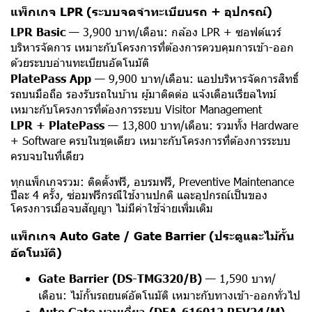
แพ็กเกจ LPR (ระบบจดจำทะเบียนรถ + อุปกรณ์)
LPR Basic
— 3,900 บาท/เดือน: กล้อง LPR + ซอฟต์แวร์
บริหารจัดการ เหมาะกับโครงการที่ต้องการควบคุมการเข้า-ออก
ด้วยระบบอ่านทะเบียนอัตโนมัติ
PlatePass App
— 9,900 บาท/เดือน: แอปบริหารจัดการสิทธิ์
รถบนมือถือ รองรับรถในบ้าน ผู้มาติดต่อ แจ้งเตือนเรียลไทม์
เหมาะกับโครงการที่ต้องการระบบ Visitor Management
LPR + PlatePass
— 13,800 บาท/เดือน: รวมทั้ง Hardware
+ Software ครบในชุดเดียว เหมาะกับโครงการที่ต้องการระบบ
ครบจบในที่เดียว
ทุกแพ็กเกจรวม: ติดตั้งฟรี, อบรมฟรี, Preventive Maintenance
ปีละ 4 ครั้ง, ซ่อมฟรีกรณีใช้งานปกติ และอุปกรณ์เป็นของ
โครงการเมื่อจบสัญญา ไม่มีค่าใช้จ่ายเพิ่มเติม
แพ็กเกจ Auto Gate /
Gate Barrier (ประตูและไม้กั้น
อัตโนมัติ)
Gate Barrier (DS-TMG320/B)
— 1,590 บาท/
เดือน: ไม้กั้นรถยนต์อัตโนมัติ เหมาะกับทางเข้า-ออกทั่วไป
Auto Gate บานเดี่ยว (DEA-616012 REV24/M)
—