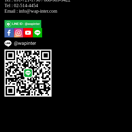
Tel : 02-514-4454
Email : info@wap-inter.com
@wapinter