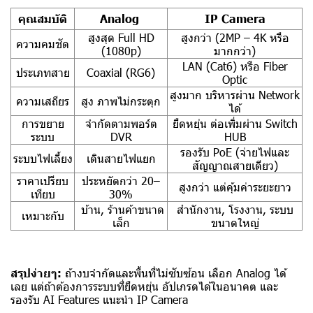
คุณสมบัติ
Analog
IP Camera
สูงสุด Full HD
สูงกว่า (2MP – 4K หรือ
ความคมชัด
(1080p)
มากกว่า)
LAN (Cat6) หรือ Fiber
ประเภทสาย
Coaxial (RG6)
Optic
สูงมาก บริหารผ่าน Network
ความเสถียร
สูง ภาพไม่กระตุก
ได้
การขยาย
จำกัดตามพอร์ต
ยืดหยุ่น ต่อเพิ่มผ่าน Switch
ระบบ
DVR
HUB
รองรับ PoE (จ่ายไฟและ
ระบบไฟเลี้ยง
เดินสายไฟแยก
สัญญาณสายเดียว)
ราคาเปรียบ
ประหยัดกว่า 20–
สูงกว่า แต่คุ้มค่าระยะยาว
เทียบ
30%
บ้าน, ร้านค้าขนาด
สำนักงาน, โรงงาน, ระบบ
เหมาะกับ
เล็ก
ขนาดใหญ่
สรุปง่ายๆ:
ถ้างบจำกัดและพื้นที่ไม่ซับซ้อน เลือก Analog ได้
เลย แต่ถ้าต้องการระบบที่ยืดหยุ่น อัปเกรดได้ในอนาคต และ
รองรับ AI Features แนะนำ IP Camera