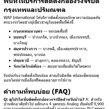
พื้นที่ให้บริการติดตั้งกล้องวงจรปิด
กรุงเทพและปริมณฑล
WAP International ให้บริการติดตั้งระบบรักษาความปลอดภัย
ครบวงจรโดยช่างผู้เชี่ยวชาญในเขตพื้นที่ดังนี้
กรุงเทพมหานคร
— ทุกเขตพื้นที่
นนทบุรี
— ปากเกร็ด, บางบัวทอง, เมืองนนทบุรี,
บางใหญ่
สมุทรปราการ
— บางพลี, เมืองสมุทรปราการ,
พระประแดง, บางบ่อ
ปทุมธานี
— ลำลูกกา, คลองหลวง, ธัญบุรี
จังหวัดใกล้เคียง
— สอบถามเพิ่มเติมได้โดยตรง
รับประกันงานติดตั้งเรียบร้อย สายเก็บมิดชิด พร้อมเซ็ตระบบดู
ออนไลน์ผ่านมือถือฟรีตลอดอายุการใช้งาน
คำถามที่พบบ่อย (FAQ)
Q:
ดูโปรโมชั่นติดตั้งกล้องวงจรปิดสำหรับบ้าน
?
A: สำหรับ
บ้านพักอาศัยทั่วไป แพ็กเกจ 4 จุดระบบ Analog เริ่มต้นที่ 9,900
บาท รวมอุปกรณ์และค่าแรงติดตั้ง หากต้องการระบบ IP Camera