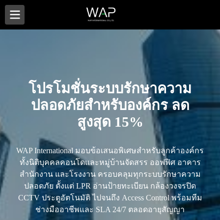
โปรโมชั่นระบบรักษาความ
ปลอดภัยสำหรับองค์กร ลด
สูงสุด 15%
WAP International มอบข้อเสนอพิเศษสำหรับลูกค้าองค์กร
ทั้งนิติบุคคลคอนโดและหมู่บ้านจัดสรร ออฟฟิศ อาคาร
สำนักงาน และโรงงาน ครอบคลุมทุกระบบรักษาความ
ปลอดภัย ตั้งแต่ LPR อ่านป้ายทะเบียน กล้องวงจรปิด
CCTV ประตูอัตโนมัติ ไปจนถึง Access Control พร้อมทีม
ช่างมืออาชีพและ SLA 24/7 ตลอดอายุสัญญา