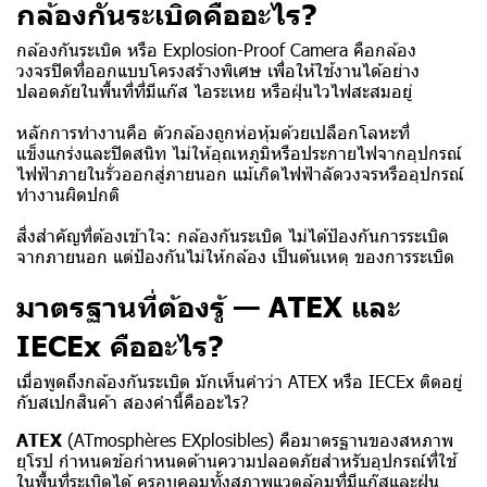
กล้องกันระเบิดคืออะไร?
กล้องกันระเบิด หรือ Explosion-Proof Camera คือกล้อง
วงจรปิดที่ออกแบบโครงสร้างพิเศษ เพื่อให้ใช้งานได้อย่าง
ปลอดภัยในพื้นที่ที่มีแก๊ส ไอระเหย หรือฝุ่นไวไฟสะสมอยู่
หลักการทำงานคือ ตัวกล้องถูกห่อหุ้มด้วยเปลือกโลหะที่
แข็งแกร่งและปิดสนิท ไม่ให้อุณหภูมิหรือประกายไฟจากอุปกรณ์
ไฟฟ้าภายในรั่วออกสู่ภายนอก แม้เกิดไฟฟ้าลัดวงจรหรืออุปกรณ์
ทำงานผิดปกติ
สิ่งสำคัญที่ต้องเข้าใจ: กล้องกันระเบิด ไม่ได้ป้องกันการระเบิด
จากภายนอก แต่ป้องกันไม่ให้กล้อง เป็นต้นเหตุ ของการระเบิด
มาตรฐานที่ต้องรู้ — ATEX และ
IECEx คืออะไร?
เมื่อพูดถึงกล้องกันระเบิด มักเห็นคำว่า ATEX หรือ IECEx ติดอยู่
กับสเปกสินค้า สองคำนี้คืออะไร?
ATEX
(ATmosphères EXplosibles) คือมาตรฐานของสหภาพ
ยุโรป กำหนดข้อกำหนดด้านความปลอดภัยสำหรับอุปกรณ์ที่ใช้
ในพื้นที่ระเบิดได้ ครอบคลุมทั้งสภาพแวดล้อมที่มีแก๊สและฝุ่น