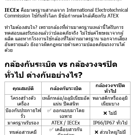
IECEx
คือมาตรฐานสากลจาก International Electrotechnical
Commission ใช้กันทั่วโลก มีข้อกำหนดใกล้เคียงกับ ATEX
ทำไมต้องสนใจ? เพราะกล้องที่ผ่านมาตรฐานเหล่านี้ได้รับการ
ทดสอบและรับรองแล้วว่าปลอดภัยจริง ไม่ใช่แค่โฆษณาจากผู้
ผลิต และหากโรงงานใช้กล้องที่ไม่ผ่านมาตรฐาน นอกจากเสี่ยง
อันตรายแล้ว ยังอาจผิดกฎหมายด้านความปลอดภัยแรงงานได้
ด้วย
กล้องกันระเบิด vs กล้องวงจรปิด
ทั่วไป ต่างกันอย่างไร?
กล้องวงจรปิด
คุณสมบัติ
กล้องกันระเบิด
ทั่วไป
โครงสร้างตัว
เหล็กหล่อ/อลูมิเนียมอัด
พลาสติกหรืออลูมิ
เครื่อง
แน่น ปิดสนิท
เนียมบาง
ป้องกันประกายไฟ
✅ ออกแบบมาโดย
❌ ไม่มี
รั่ว
เฉพาะ
มาตรฐานรับรอง
ATEX / IECEx
IP66/IP67 ทั่วไป
✅ เคลือบสารกัน
ทนต่อสารเคมี
❌ ส่วนใหญ่ไม่มี
กัดกร่อน