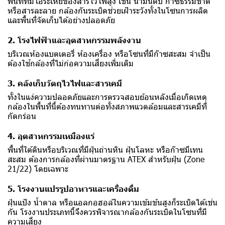
พื้นที่ที่มีไอระเหยของสารไวไฟสูง เช่น น้ำมันดิบ ก๊าซธรรมชาติ
หรือสารละลาย กล้องกันระเบิดช่วยเฝ้าระวังทั้งในโซนการผลิต
และพื้นที่จัดเก็บได้อย่างปลอดภัย
2. โรงไฟฟ้าและอุตสาหกรรมพลังงาน
บริเวณห้องแบตเตอรี่ ห้องเครื่อง หรือโซนที่มีก๊าซสะสม จำเป็น
ต้องใช้กล้องที่ไม่ก่อความเสี่ยงเพิ่มเติม
3. คลังเก็บวัตถุไวไฟและสารเคมี
ทั้งในแง่ความปลอดภัยและการตรวจสอบย้อนหลังเมื่อเกิดเหตุ
กล้องในพื้นที่นี้ต้องทนทานต่อทั้งสภาพแวดล้อมและสารเคมีที่
กัดกร่อน
4. อุตสาหกรรมเหมืองแร่
พื้นที่ใต้ดินหรือบริเวณที่มีฝุ่นถ่านหิน ฝุ่นโลหะ หรือก๊าซมีเทน
สะสม ต้องการกล้องที่ผ่านมาตรฐาน ATEX สำหรับฝุ่น (Zone
21/22) โดยเฉพาะ
5. โรงงานแปรรูปอาหารและเครื่องดื่ม
ฝุ่นแป้ง น้ำตาล หรือแอลกอฮอล์ในความเข้มข้นสูงก็ระเบิดได้เช่น
กัน โรงงานประเภทนี้จึงควรพิจารณากล้องกันระเบิดในโซนที่มี
ความเสี่ยง